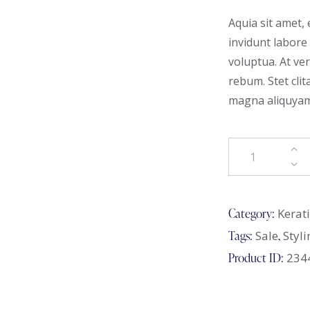
Aquia sit amet,
invidunt labore
voluptua. At ve
rebum. Stet cli
magna aliquyam. 
Category:
Kerat
Tags:
Sale
,
Styli
Product ID:
234