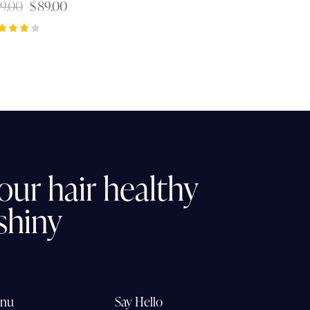
9.00
$
89.00
ted
00
t of 5
our
hair
healthy
shiny
nu
Say Hello