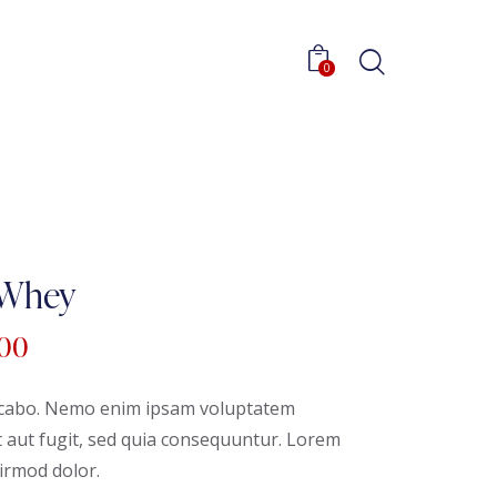
0
 Whey
.00
licabo. Nemo enim ipsam voluptatem
it aut fugit, sed quia consequuntur. Lorem
rmod dolor.