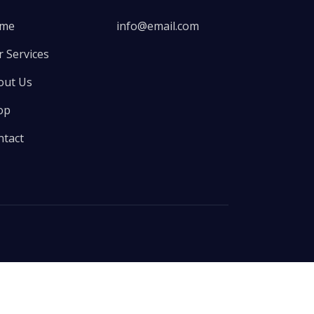
me
info@email.com
 Services
out Us
op
ntact