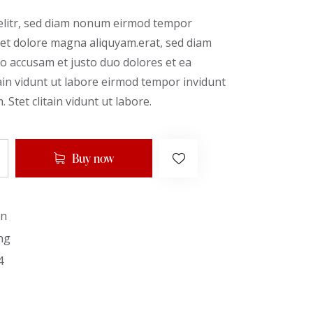
 elitr, sed diam nonum eirmod tempor
 et dolore magna aliquyam.erat, sed diam
ro accusam et justo duo dolores et ea
tain vidunt ut labore eirmod tempor invidunt
Stet clitain vidunt ut labore.
Buy now
in
ng
4