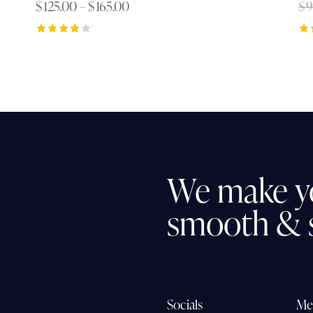
$
125.00
–
$
165.00
$
9
Rated
Ra
4.00
4.
out of 5
ou
We
make
y
smooth
&
Socials
Me