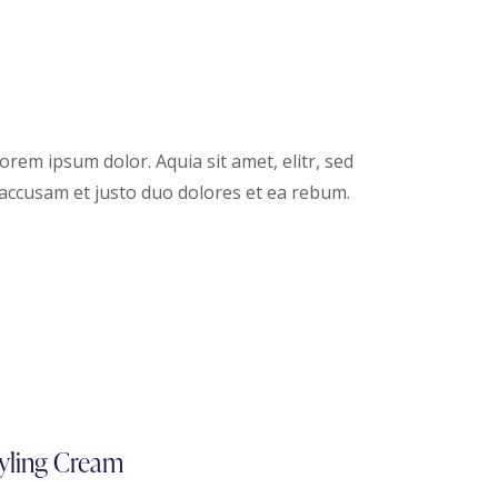
rem ipsum dolor. Aquia sit amet, elitr, sed
accusam et justo duo dolores et ea rebum.
-10%
yling Cream