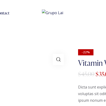
ntact
-22%
Vitamin
$
45.00
$
35
Dicta sunt exp
voluptas sit od
ipsum nonum ei